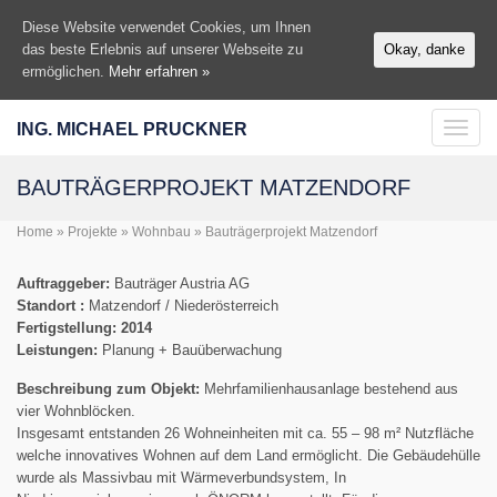
Diese Website verwendet Cookies, um Ihnen
das beste Erlebnis auf unserer Webseite zu
Okay, danke
ermöglichen.
Mehr erfahren »
ING. MICHAEL PRUCKNER
Toggl
navig
BAUTRÄGERPROJEKT MATZENDORF
Home
»
Projekte
»
Wohnbau
» Bauträgerprojekt Matzendorf
Auftraggeber:
Bauträger Austria AG
Standort :
Matzendorf / Niederösterreich
Fertigstellung: 2014
Leistungen:
Planung + Bauüberwachung
Beschreibung zum Objekt:
Mehrfamilienhausanlage bestehend aus
vier Wohnblöcken.
Insgesamt entstanden 26 Wohneinheiten mit ca. 55 – 98 m² Nutzfläche
welche innovatives Wohnen auf dem Land ermöglicht. Die Gebäudehülle
wurde als Massivbau mit Wärmeverbundsystem, In