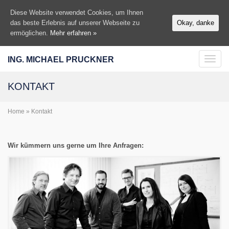
Diese Website verwendet Cookies, um Ihnen
das beste Erlebnis auf unserer Webseite zu
Okay, danke
ermöglichen.
Mehr erfahren »
ING. MICHAEL PRUCKNER
Toggl
navig
KONTAKT
Home
» Kontakt
Wir kümmern uns gerne um Ihre Anfragen: